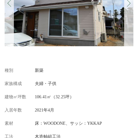
Previous
Next
種別
新築
家族構成
夫婦・子供
建物㎡坪数
106.41㎡（32.25坪）
入居年数
2021年4月
素材
床：WOODONE、サッシ：YKKAP
工法
木造軸組工法