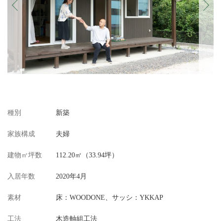
Previous
Next
種別
新築
家族構成
夫婦
建物㎡坪数
112.20㎡（33.94坪）
入居年数
2020年4月
素材
床：WOODONE、サッシ：YKKAP
工法
木造軸組工法