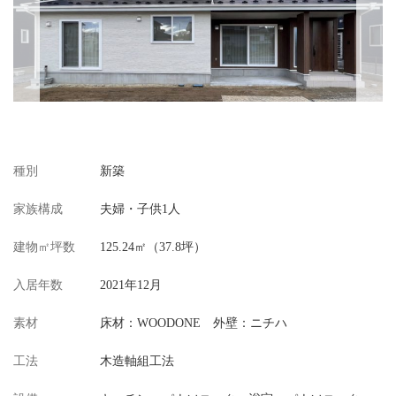
種別
新築
家族構成
夫婦・子供1人
建物㎡坪数
125.24㎡（37.8坪）
入居年数
2021年12月
素材
床材：WOODONE 外壁：ニチハ
工法
木造軸組工法