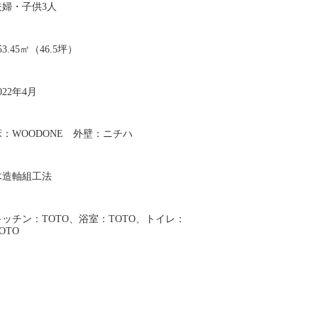
夫婦・子供3人
53.45㎡（46.5坪）
022年4月
床：WOODONE 外壁：ニチハ
木造軸組工法
キッチン：TOTO、浴室：TOTO、トイレ：
OTO