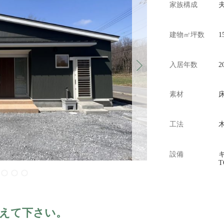
家族構成
建物㎡坪数
1
入居年数
2
Next
素材
工法
設備
T
教えて下さい。