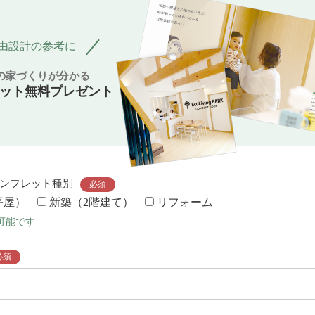
由設計の参考に
Pの家づくりが分かる
ット無料プレゼント
ンフレット種別
必須
平屋）
新築（2階建て）
リフォーム
可能です
必須