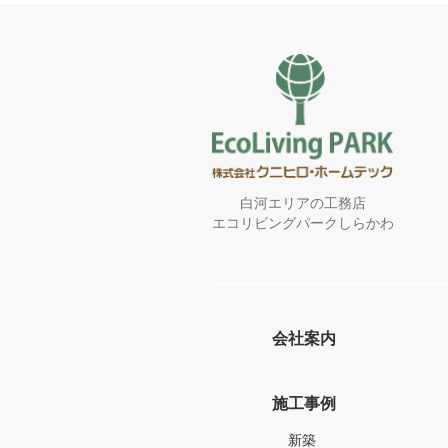
し
て
く
だ
さ
い。
白河エリアの工務店
エコリビングパークしらかわ
会社案内
施工事例
新築