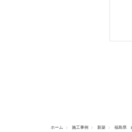
こ
の
フ
ィ
ー
ル
ド
は
空
の
ま
ま
ホーム
施工事例
新築
福島県 
に