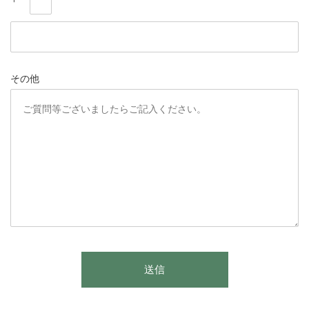
その他
こ
送信
の
フ
ィ
ー