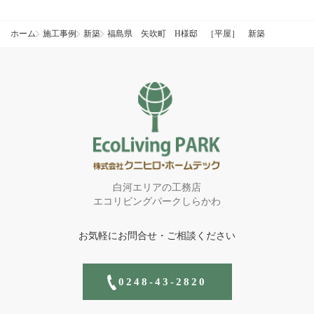
ル
ド
ホーム
施工事例
新築
福島県 矢吹町 H様邸 ［平屋］ 新築
は
空
の
ま
ま
に
し
て
く
だ
さ
い。
白河エリアの工務店
エコリビングパークしらかわ
お気軽にお問合せ・ご相談ください
0248-43-2820