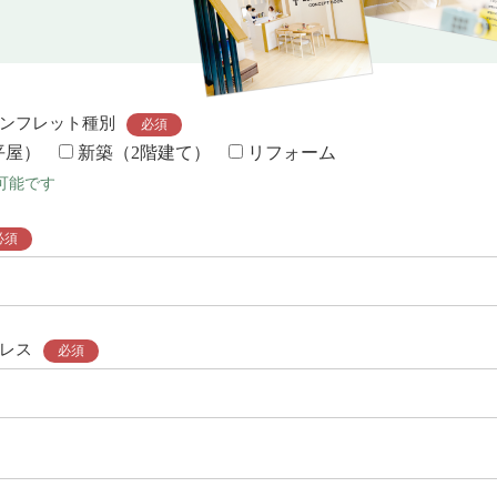
ンフレット種別
必須
平屋）
新築（2階建て）
リフォーム
可能です
必須
レス
必須