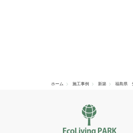
こ
の
フ
ィ
ー
ル
ド
は
空
の
ま
ま
ホーム
施工事例
新築
福島県 
に
し
て
く
だ
さ
い。