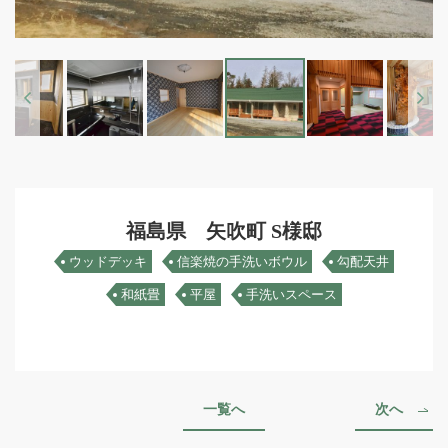
Previous
Next
福島県 矢吹町 S様邸
ウッドデッキ
信楽焼の手洗いボウル
勾配天井
和紙畳
平屋
手洗いスペース
一覧へ
次へ