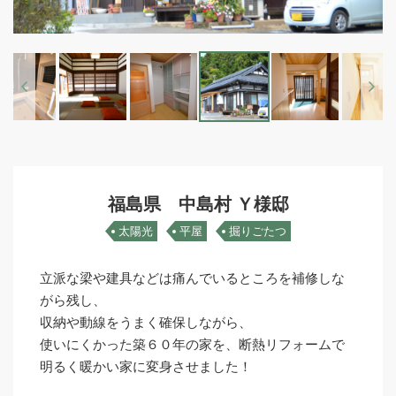
Previous
Next
福島県 中島村 Ｙ様邸
太陽光
平屋
掘りごたつ
立派な梁や建具などは痛んでいるところを補修しな
がら残し、
収納や動線をうまく確保しながら、
使いにくかった築６０年の家を、断熱リフォームで
明るく暖かい家に変身させました！