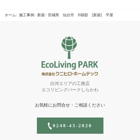
ル
ド
ホーム
施工事例
新築
宮城県 仙台市 H様邸 [新築] 平屋
は
空
の
ま
ま
に
し
て
く
だ
さ
い。
白河エリアの工務店
エコリビングパークしらかわ
お気軽にお問合せ・ご相談ください
0248-43-2820