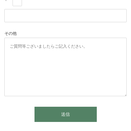
その他
こ
送信
の
フ
ィ
ー