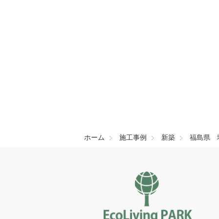
こ
の
フ
ィ
ー
ル
ド
は
空
の
ま
ま
ホーム
施工事例
新築
福島県 
に
し
て
く
だ
さ
い。