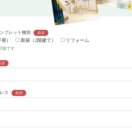
ンフレット種別
必須
平屋）
新築（2階建て）
リフォーム
可能です
必須
レス
必須