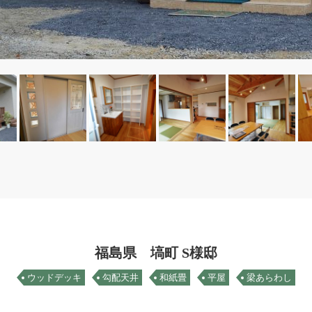
福島県 塙町 S様邸
ウッドデッキ
勾配天井
和紙畳
平屋
梁あらわし