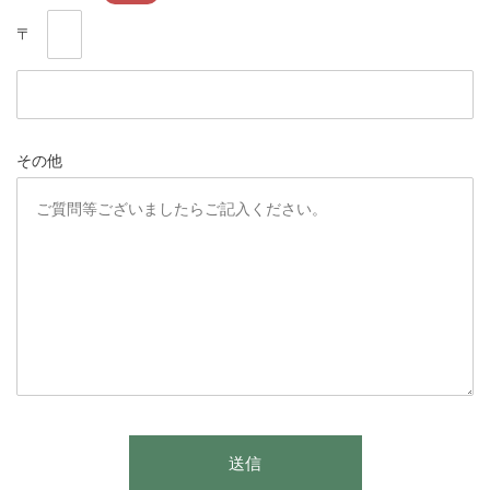
〒
その他
こ
送信
の
フ