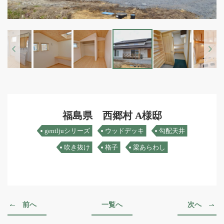
Previous
Next
福島県 西郷村 A様邸
gentljuシリーズ
ウッドデッキ
勾配天井
吹き抜け
格子
梁あらわし
前へ
一覧へ
次へ