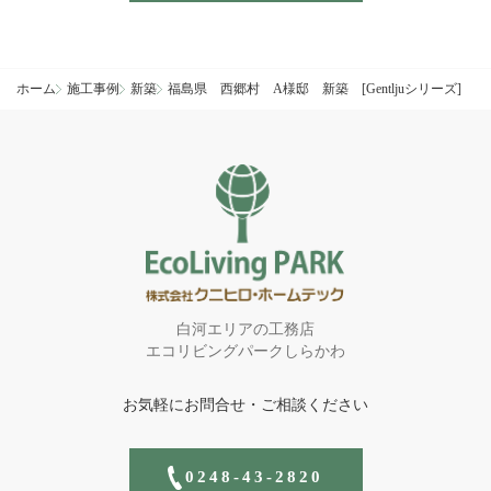
ィ
ー
ル
ド
ホーム
施工事例
新築
福島県 西郷村 A様邸 新築 [Gentljuシリーズ]
は
空
の
ま
ま
に
し
て
く
だ
さ
い。
白河エリアの工務店
エコリビングパークしらかわ
お気軽にお問合せ・ご相談ください
0248-43-2820