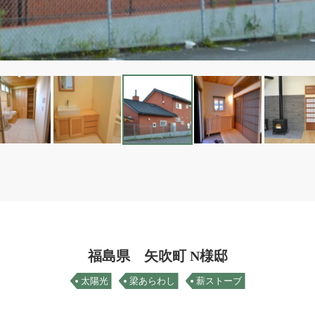
福島県 矢吹町 N様邸
太陽光
梁あらわし
薪ストーブ