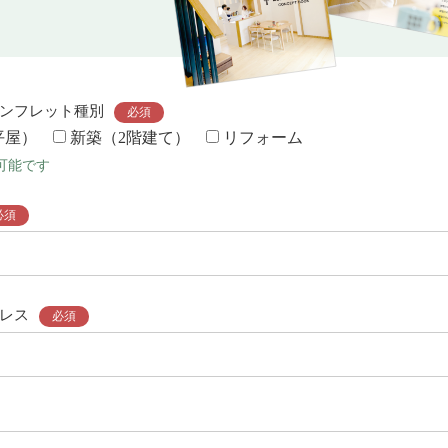
ンフレット種別
必須
平屋）
新築（2階建て）
リフォーム
可能です
必須
レス
必須