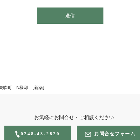
ールドは空のままにしてください。
送信
矢吹町 N様邸 [新築]
お気軽にお問合せ・ご相談ください
0248-43-2820
お問合せフォーム