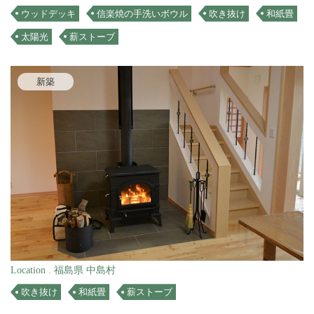
ウッドデッキ
信楽焼の手洗いボウル
吹き抜け
和紙畳
太陽光
薪ストーブ
新築
Location . 福島県 中島村
吹き抜け
和紙畳
薪ストーブ