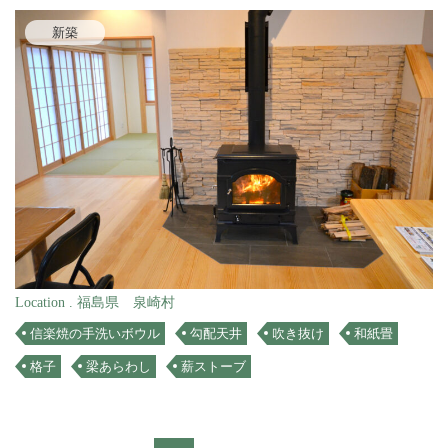
新築
Location . 福島県 泉崎村
信楽焼の手洗いボウル
勾配天井
吹き抜け
和紙畳
格子
梁あらわし
薪ストーブ