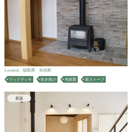
Location . 福島県 矢吹町
ウッドデッキ
吹き抜け
和紙畳
薪ストーブ
新築