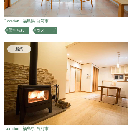
Location . 福島県 白河市
梁あらわし
薪ストーブ
新築
Location . 福島県 白河市