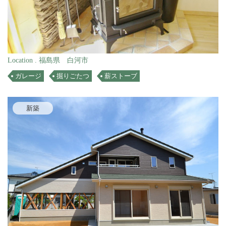
Location . 福島県 白河市
ガレージ
掘りごたつ
薪ストーブ
新築