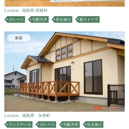
Location . 福島県 西郷村
ガレージ
勾配天井
吹き抜け
薪ストーブ
新築
Location . 福島県 矢祭町
ウッドデッキ
ガレージ
勾配天井
吹き抜け