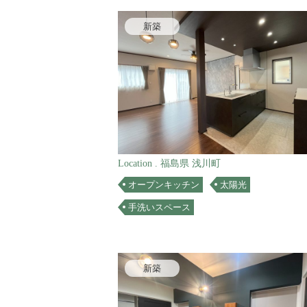
新築
Location . 福島県 浅川町
オープンキッチン
太陽光
手洗いスペース
新築