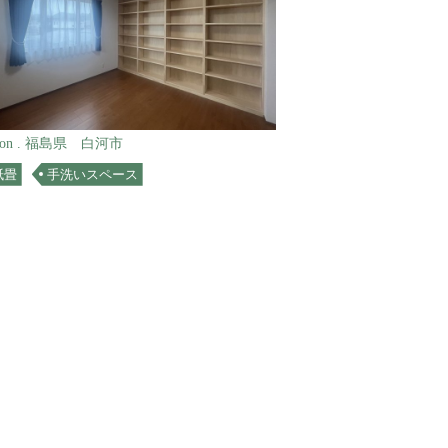
tion . 福島県 白河市
紙畳
手洗いスペース