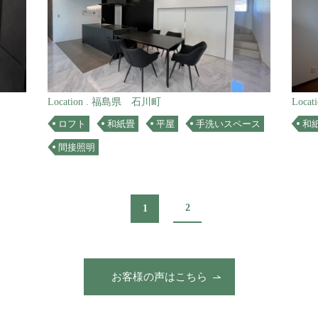
Location . 福島県 石川町
Loca
ロフト
和紙畳
平屋
手洗いスペース
和
間接照明
2
1
お客様の声はこちら