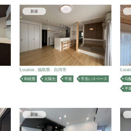
新築
Location . 福島県 白河市
Loc
和紙畳
太陽光
平屋
手洗いスペース
勾
平
新築