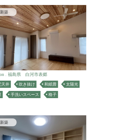
新築
ation . 福島県 白河市表郷
配天井
吹き抜け
和紙畳
太陽光
屋
手洗いスペース
格子
新築