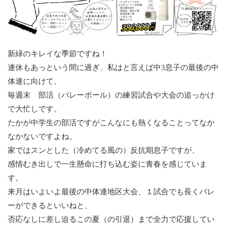
新緑のキレイな季節ですね！
連休もあっという間に過ぎ、私はと言えば中3息子の最後の中
体連に向けて、
毎週末 部活（バレーボール）の練習試合や大会の追っかけ
で大忙しです。
たかが中学生の部活ですがこんなにも熱くなることってなか
なかないですよね。
家ではスンとした（冷めてる風の）反抗期息子ですが、
感情むき出しで一生懸命に打ち込む姿に青春を感じていま
す。
来月はいよいよ最後の中体連地区大会、１試合でも長くバレ
ーができるといいねと、
否応なしに差し迫るこの夏（の引退）まで全力で応援してい