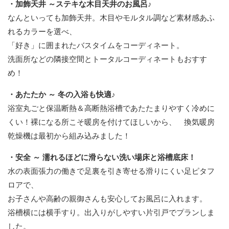
・加飾天井 ～ステキな木目天井のお風呂♪
なんといっても加飾天井。木目やモルタル調など素材感あふ
れるカラーを選べ、
「好き」に囲まれたバスタイムをコーディネート。
洗面所などの隣接空間とトータルコーディネートもおすす
め！
・あたたか ～ 冬の入浴も快適♪
浴室丸ごと保温断熱＆高断熱浴槽であたたまりやすく冷めに
くい！裸になる所こそ暖房を付けてほしいから、 換気暖房
乾燥機は最初から組み込みました！
・安全 ～ 濡れるほどに滑らない洗い場床と浴槽底床！
水の表面張力の働きで足裏を引き寄せる滑りにくい足ピタフ
ロアで、
お子さんや高齢の親御さんも安心してお風呂に入れます。
浴槽横には横手すり。出入りがしやすい片引戸でプランしま
した。