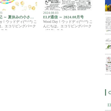
21
2024.08.03
かの日記 ～ 夏休みの小さなお出かけ
ELP通信 ～ 2024.08月号
Day！ウッドディ(*^^*) こ
Wood Day！ウッドディ(*^^*) こ
は。エコリビングパーク
んにちは。エコリビングパーク
）スタ…
（ELP）スタ…