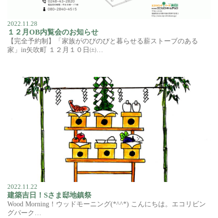
2022.11.28
１２月OB内覧会のお知らせ
【完全予約制】「家族がのびのびと暮らせる薪ストーブのある
家」in矢吹町 １２月１０日㈯…
2022.11.22
建築吉日！Sさま邸地鎮祭
Wood Morning！ウッドモーニング(*^^*) こんにちは。エコリビン
グパーク…