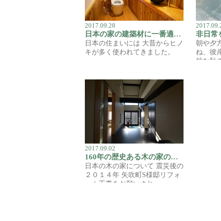
2017.09.28
2017.09.
日本の家の建築材に一番適した材「ヒノキ」。木材を選ぶときに大事なこと
日本の住まいには 大昔からヒノ
朝や夕
キが多く使われてきました。
ね、彼
一…
的な秋
っ…
2017.09.02
160年の歴史ある木の家のリフォームで心がけたこと
日本の木の家について 震災後の
２０１４年 矢吹町S様邸リフォ
ーム工事をお願いされ…