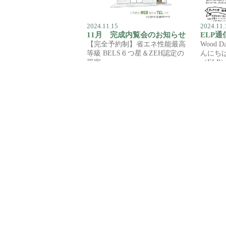
2024.11.15
2024.11.
11月 完成内覧会のお知らせ
ELP通信
【完全予約制】省エネ性能最高
Wood 
等級 BELS６つ星＆ZEH認定の
んにち
平家 …
（ELP