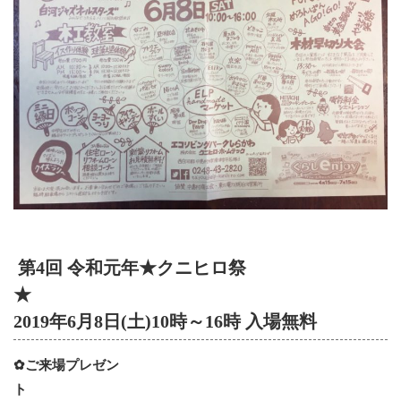
第4回 令和元年★クニヒロ祭
★
2019年6月8日(土)10時～16時 入場無料
✿ご来場プレゼン
ト