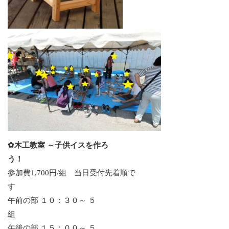
✿木工教室 ～子供イスを作ろ
う！
参加費1,700円/組 当日受付先着順で
午前の部 １０：３０～ ５
午後の部 １５：００～ ５