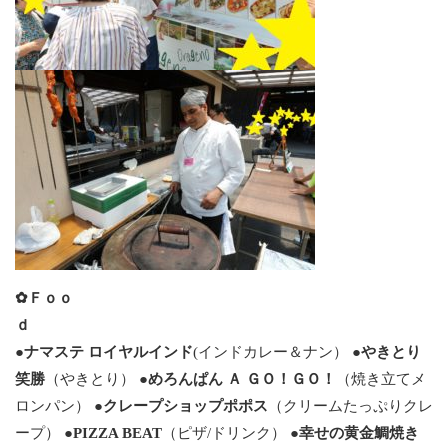
✿Ｆｏｏ
ｄ
●
ナマステ ロイヤルインド
(インドカレー＆ナン） ●
やきとり
笑勝
（やきとり） ●
めろんぱん Ａ ＧＯ！ＧＯ！
（焼き立てメ
ロンパン） ●
クレープショップポポス
（クリームたっぷりクレ
ープ） ●
PIZZA BEAT
（ピザ/ドリンク） ●
幸せの黄金鯛焼き