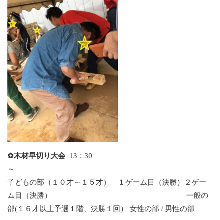
✿木材早切り大会
13：30
子どもの部（１０才～１５才） １ゲーム目（決勝）２ゲー
ム目（決勝） 一般の
部(１６才以上予選１階、決勝１回） 女性の部 / 男性の部