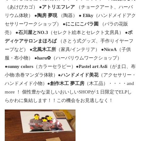
（あけびカゴ） ●
アトリエフレア
（チョークアート、ハーバ
リウム体験） ●
陶房 夢現
（陶器） ●
Eliky
（ハンドメイドアク
セサリーワークショップ） ●
にこにこバラ園
（バラの花販
売） ●
石川屋とNO.3
（セレクト絵本とセレクト文房具） ●
ボ
ディケアサロンまほろば
（さとう式グッズ、手作りイヤーフ
ープなど） ●
北風木工所
（家具/インテリア） ●
NicoA
（子供
服・布小物） ●
haru✿
（ハーバリウムワークショップ）
●
sunny colors
（カラーセラピー）●
Pastel art Asli
（がま口、布
小物/糸巻マンダラ体験）●
ハンドメイド美花
（アクセサリー・
ハンドメイド小物）●
創作木工 夢工房
（木工品）・・・・and
more ！ 個性豊かな楽しいおいしいSHOPが１日限定でELPし
らかわに集結します！！この機会をお見逃しなく！