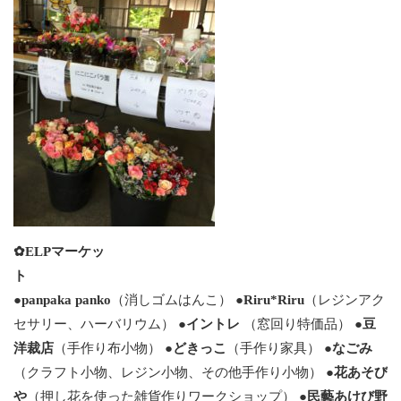
✿ELPマーケッ
ト
●
panpaka panko
（消しゴムはんこ） ●
Riru*Riru
（レジンアク
セサリー、ハーバリウム） ●
イントレ
（窓回り特価品） ●
豆
洋裁店
（手作り布小物） ●
どきっこ
（手作り家具） ●
なごみ
（クラフト小物、レジン小物、その他手作り小物） ●
花あそび
や
（押し花を使った雑貨作りワークショップ） ●
民藝あけび野