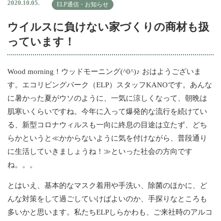
2020.10.05.
ELP通信・お知らせ
ウイルスに負けない家づくりの商材も扱
っています！
Wood morning！ウッドモーニング(^0^)♪ おはようございま
す。エコリビングパーク（ELP）スタッフKANOです。あんな
に暑かった夏がウソのように、一気に涼しくなって、朝晩は
肌寒いくらいですね。今年に入って爆発的な流行を続けてい
る、新型コロナウィルスも一向に終息の目途は立たず、どち
らかというと≪かからないように気を付けながら、普段通り
に生活していきましょうね！≫といった社会の方向です
ね。。。
とはいえ、基本的なマスク着用や手洗い、除菌のほかに、ど
んな対策をして過ごしていけばよいのか、手探りなところも
多いかと思います。私たちELPしらかわも、ご来社時のアルコ