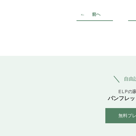
前へ
自由
ELPの
パンフレッ
無料プ