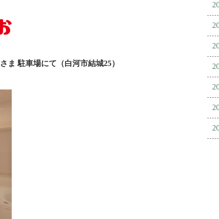
2
2
2
さま 駐車場にて（白河市結城25）
2
2
2
2