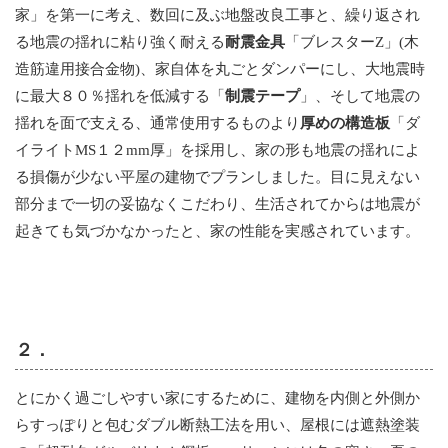
家」を第一に考え、数回に及ぶ地盤改良工事と、繰り返され
る地震の揺れに粘り強く耐える
耐震金具
「ブレスターZ」(木
造筋違用接合金物)、家自体を丸ごとダンパーにし、大地震時
に最大８０％揺れを低減する「
制震テープ
」、そして地震の
揺れを面で支える、通常使用するものより
厚めの構造板
「ダ
イライトMS１２mm厚」を採用し、家の形も地震の揺れによ
る損傷が少ない平屋の建物でプランしました。目に見えない
部分まで一切の妥協なくこだわり、生活されてからは地震が
起きても気づかなかったと、家の性能を実感されています。
２．
とにかく過ごしやすい家にするために、建物を内側と外側か
らすっぽりと包むダブル断熱工法を用い、屋根には遮熱塗装