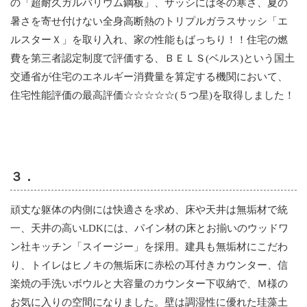
の「超耐久ガルバリウム鋼板」、サッシには冬の寒さ、夏の
暑さを寄せ付けない全身高断熱のトリプルガラスサッシ「エ
ルスターＸ」を取り入れ、家の性能もばっちり！！住宅の燃
費を第三者認定制度で評価する、ＢＥＬＳ(ベルス)という国土
交通省が住宅のエネルギー消費量を算定する機関において、
住宅性能評価の最高評価☆☆☆☆☆(５つ星)を取得しました！
３．
頑丈な躯体の内側には快適さを求め、床や天井は無垢材で統
一、天井の高いLDKには、パイン材の床とお揃いのウッドワ
ン社キッチン「スイージー」を採用。建具も無垢材にこだわ
り、トイレはヒノキの無垢床に赤松の耳付きカウンター、信
楽焼の手洗いボウルと大容量のカウンター下収納で、Ｍ様の
お気に入りの空間になりました。壁は調湿性に優れた珪藻土