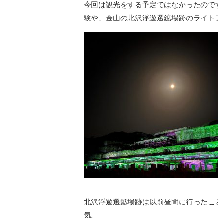
今回は観光をする予定ではなかったので
験や、金山の北沢浮遊選鉱場跡のライト
北沢浮遊選鉱場跡は以前昼間に行ったこ
気。