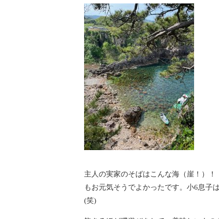
主人の実家のそばはこんな海（崖！）！
もお元気そうでよかったです。小6息子
(笑)