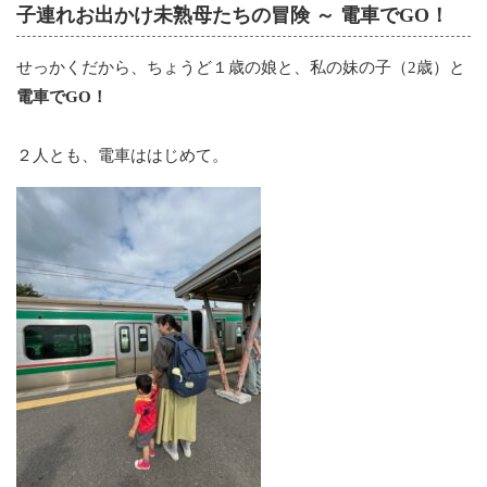
子連れお出かけ未熟母たちの冒険 ～ 電車でGO！
せっかくだから、ちょうど１歳の娘と、私の妹の子（2歳）と
電車でGO！
２人とも、電車ははじめて。