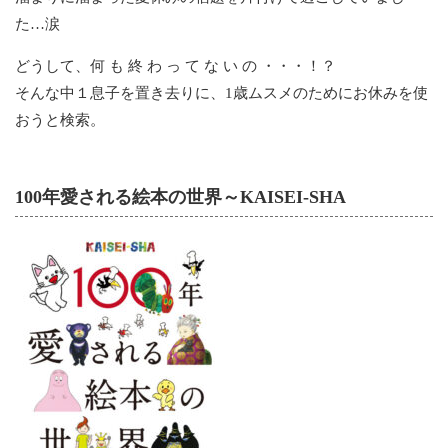
た…涙
どうして、何 も 終 わ っ て な い の ・・・！？
そんな中１息子を置き去りに、1歳ムスメのためにお休みを使
おうと検索。
100年愛される絵本の世界～KAISEI-SHA