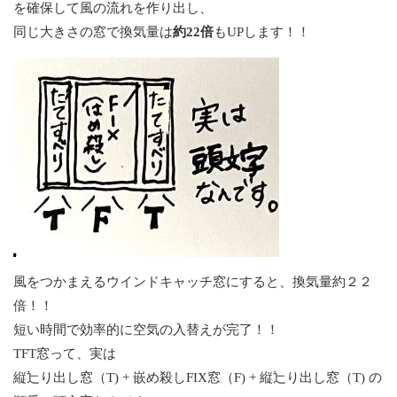
を確保して風の流れを作り出し、
同じ大きさの窓で換気量は
約22倍
もUPします！！
風をつかまえるウインドキャッチ窓にすると、換気量約２２
倍！！
短い時間で効率的に空気の入替えが完了！！
TFT窓って、実は
縦辷り出し窓（T) + 嵌め殺しFIX窓（F) + 縦辷り出し窓（T) の