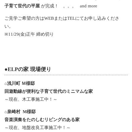
子育て世代の平屋
が完成！ 。。。 and more
ご見学ご希望の方はWEBまたはTELにてお申し込みくださ
い。
※11/29(金)正午 締め切り
●ELPの家 現場便り
⌂浅川町 Ｍ様邸
回遊動線が便利な子育て世代のミニマムな家
～現在、木工事施工中！～
⌂泉崎村 M様邸
音楽演奏をたのしむリビングのある家
～現在、地盤改良工事施工中！～