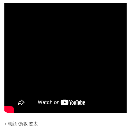
♪ 朝顔 /折坂 悠太