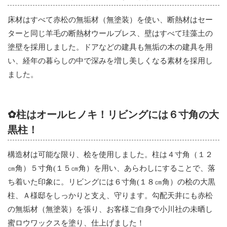
床材はすべて赤松の無垢材（無塗装）を使い、断熱材はセー
ターと同じ羊毛の断熱材ウールブレス、壁はすべて珪藻土の
塗壁を採用しました。ドアなどの建具も無垢の木の建具を用
い、経年の暮らしの中で深みを増し美しくなる素材を採用し
ました。
✿柱はオールヒノキ！リビングには６寸角の大
黒柱！
構造材は可能な限り、桧を使用しました。柱は４寸角（１２
㎝角）５寸角(１５㎝角）を用い、あらわしにすることで、落
ち着いた印象に。リビングには６寸角(１８㎝角）の桧の大黒
柱、Ａ様邸をしっかりと支え、守ります。勾配天井にも赤松
の無垢材（無塗装）を張り、お客様ご自身で小川社の未晒し
蜜ロウワックスを塗り、仕上げました！