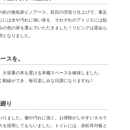
の松の無垢床ピノアース。柾目の浮造り仕上げで、素足
りには水や汚れに強い床を、それぞれのアトリエには貼
みの色の床を選んでいただきました！リビングは梁あら
間となりました。
ペースを。
、大容量の本を置ける本棚スペースを確保しました。
く動線ができ、毎日楽しみな日課になりますね！
水廻り
わりました。傷や汚れに強く、お掃除がしやすいタカラ
スを採用してもらいました。トイレには、赤松耳付板と