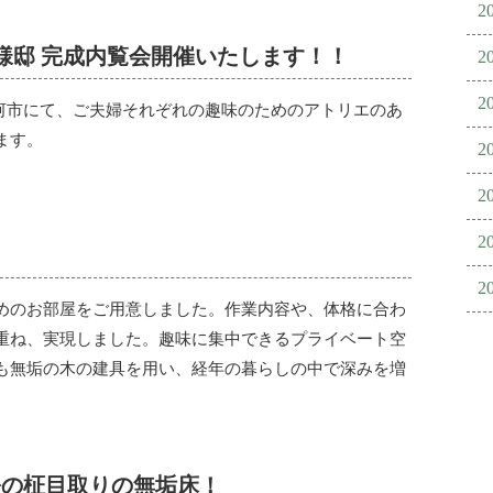
2
市 Ｋ様邸 完成内覧会開催いたします！！
2
2
6：00 白河市にて、ご夫婦それぞれの趣味のためのアトリエのあ
ます。
2
2
2
2
めのお部屋をご用意しました。作業内容や、体格に合わ
重ね、実現しました。趣味に集中できるプライベート空
も無垢の木の建具を用い、経年の暮らしの中で深みを増
松の柾目取りの無垢床！