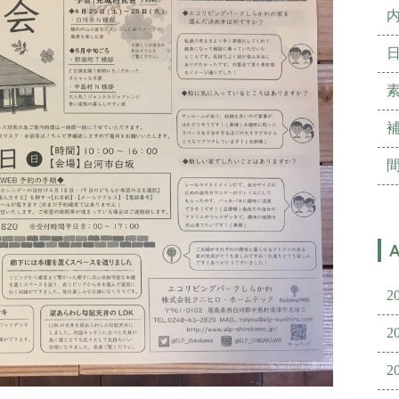
2
2
2