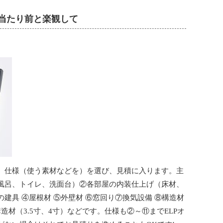
は当たり前と楽観して
、仕様（使う素材などを）を選び、見積に入ります。主
風呂、トイレ、洗面台）②各部屋の内装仕上げ（床材、
建具 ④屋根材 ⑤外壁材 ⑥窓回り⑦換気設備 ⑧構造材
造材（3.5寸、4寸）などです。仕様も②～⑪までELPオ