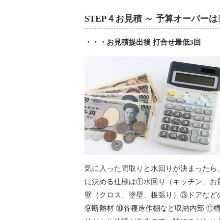
STEP４お見積 ～ 予算オーバー
・・・お見積提出後 打合せ最低3回
気に入った間取りと水回りが決まったら
に決める仕様は①水回り（キッチン、お
壁（クロス、塗壁、板張り）③ドアなどの
⑨断熱材 ⑩各種造作棚など収納内部 ⑪構