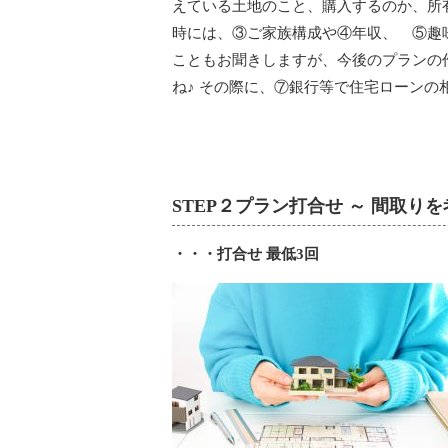
えている土地のこと、購入するのか、所
時には、③ご家族構成や④年収、 ⑤趣
こともお聞きしますが、今後のプランの
ね♪ その際に、⑦銀行等で住宅ローン
STEP２プラン打合せ ～ 間取り
・・・打合せ 最低3回