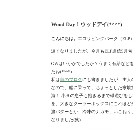
Wood Day！ウッドデイ(*^^*)
こんにちは。
エコリビングパーク（ELP
遅くなりましたが、今月もELP通信5月
GWはいかがでしたか？うまく有給など
たね(*^^*)
私は
前のブログ
にも書きましたが、主人
なので、船に乗って、ちょっとした家族
海！ 小６の息子も飽きるまで磯遊びを
を、大きなクーラーボックスにこれほど
渡バターとか、冷凍のナガモ、いごねり、へ
なりました(笑)