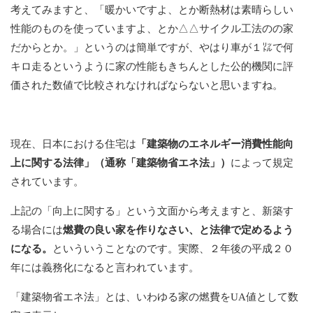
考えてみますと、「暖かいですよ、とか断熱材は素晴らしい
性能のものを使っていますよ、とか△△サイクル工法のの家
だからとか。」というのは簡単ですが、やはり車が１㍑で何
キロ走るというように家の性能もきちんとした公的機関に評
価された数値で比較されなければならないと思いますね。
現在、日本における住宅は
「建築物のエネルギー消費性能向
上に関する法律」（通称「建築物省エネ法」）
によって規定
されています。
上記の「向上に関する」という文面から考えますと、新築す
る場合には
燃費の良い家を作りなさい、と法律で定めるよう
になる。
といういうことなのです。実際、２年後の平成２０
年には義務化になると言われています。
「建築物省エネ法」とは、いわゆる家の燃費をUA値として数