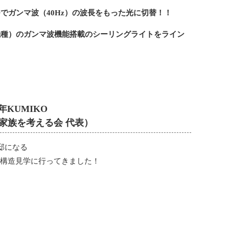
でガンマ波（40Hz）の波長をもった光に切替！！
56機種）のガンマ波機能搭載のシーリングライトをライン
年KUMIKO
と家族を考える会 代表）
邸になる
家の構造見学に行ってきました！