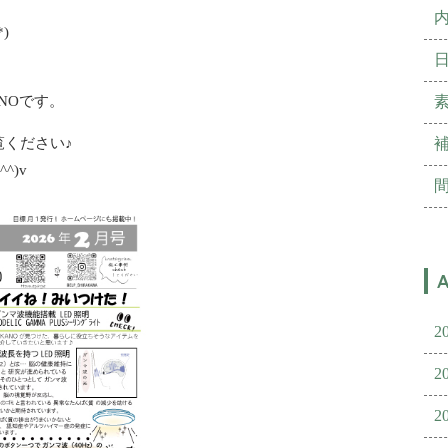
)
NOです。
覧ください♪
^)v
2
2
2