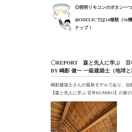
◎照明リモコンのボタン一つ
◎ODELICでは14種類（
ナップ！
〇REPORT 森と先人に学ぶ 百
BY 嶋影 健一 一級建築士（地球
嶋影建築士さんの最新モデルであり、自
【森と先人に学ぶ 百年KUMIKO】の