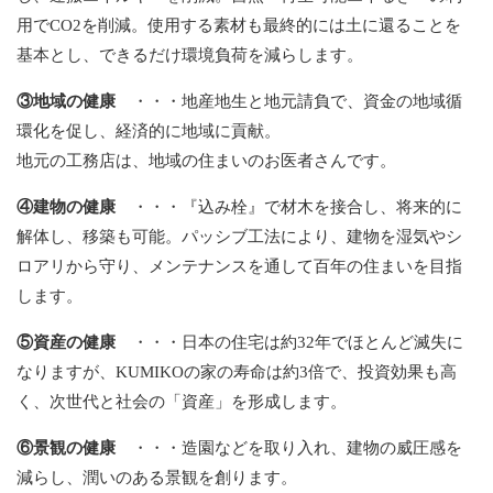
用でCO2を削減。使用する素材も最終的には土に還ることを
基本とし、できるだけ環境負荷を減らします。
③地域の健康
・・・地産地生と地元請負で、資金の地域循
環化を促し、経済的に地域に貢献。
地元の工務店は、地域の住まいのお医者さんです。
④建物の健康
・・・『込み栓』で材木を接合し、将来的に
解体し、移築も可能。パッシブ工法により、建物を湿気やシ
ロアリから守り、メンテナンスを通して百年の住まいを目指
します。
⑤資産の健康
・・・日本の住宅は約32年でほとんど滅失に
なりますが、KUMIKOの家の寿命は約3倍で、投資効果も高
く、次世代と社会の「資産」を形成します。
⑥景観の健康
・・・造園などを取り入れ、建物の威圧感を
減らし、潤いのある景観を創ります。