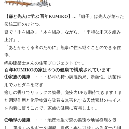
【森と先人に学ぶ 百年KUMIKO】
…「組子」は先人が創った
伝統工匠のひとつ。
皆で「手を組み」「木を組み」ながら、「平和な未来を組み
上げ」、
「あとからくる者のために」無事に住み継ぐことのできる住
宅。
嶋影建築士さんの住宅プロジェクトです。
百年KUMIKOの家は 6つの健康で構成されています
①家族の健康
・・・杉材の持つ調湿効果、断熱性、抗菌作
用でカビダニを防ぎ
癒しの香りでリラックス効果、免疫力UPも期待できます！ま
た調湿作用と化学物質を吸着＆無害化する天然素材のモイス
を内装に使うことで、家族の健康に寄与します。
②地球の健康
・・・地産地生で森の循環や地域循環を促
し、運搬エネルギーを削減。自然・再生可能エネるぎーの利