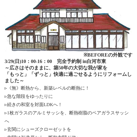
※BEFOREの外観です
3/29(日)10：00-16：00 完全予約制 in白河市東
～広さはそのままに、築50年の大切な我が家を
「もっと」「ずっと」快適に過ごせるようにリフォームし
ました～
▹《無》断熱から、新築レベルの断熱に！
▹急な階段をゆったりに
▹続きの和室を対面LDKへ！
▹1枚ガラスのアルミサッシを、断熱樹脂のペアガラスサッシ
へ
▹玄関にシューズクローゼットを